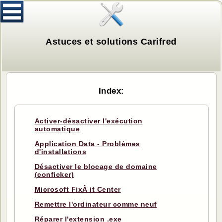
Astuces et solutions Carifred
Index:
Activer-désactiver l'exécution
automatique
Application Data - Problèmes
d'installations
Désactiver le blocage de domaine
(conficker)
Microsoft FixÂ it Center
Remettre l'ordinateur comme neuf
Réparer l'extension .exe