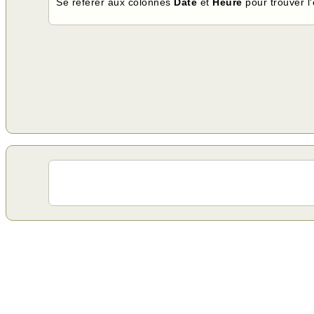
Se référer aux colonnes
Date
et
Heure
pour trouver l'